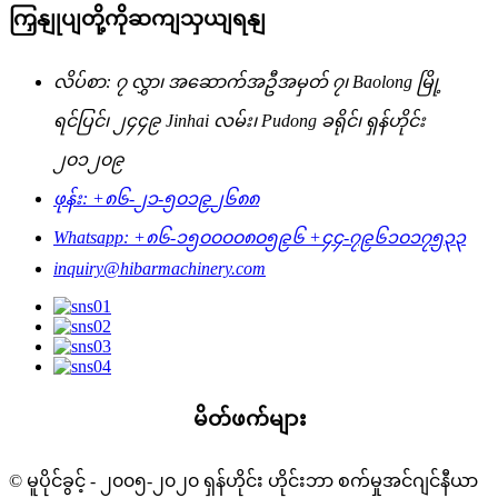
ကြှနျုပျတို့ကိုဆကျသှယျရနျ
လိပ်စာ: ၇ လွှာ၊ အဆောက်အဦအမှတ် ၇၊ Baolong မြို့
ရင်ပြင်၊ ၂၄၄၉ Jinhai လမ်း၊ Pudong ခရိုင်၊ ရှန်ဟိုင်း
၂၀၁၂၀၉
ဖုန်း: +၈၆-၂၁-၅၀၁၉၂၆၈၈
Whatsapp: +၈၆-၁၅၀၀၀၀၈၀၅၉၆ +၄၄-၇၉၆၁၀၁၇၅၃၃
inquiry@hibarmachinery.com
မိတ်ဖက်များ
© မူပိုင်ခွင့် - ၂၀၀၅-၂၀၂၀ ရှန်ဟိုင်း ဟိုင်းဘာ စက်မှုအင်ဂျင်နီယာ