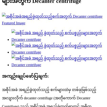
များအတွက် Decanter centrifuge
အကျဉ်းချုပ်ဖော်ပြချက်:
အစိုင်အခဲ အရည်ခွဲထုတ်သည့် စက်များထဲမှ တစ်ခုဖြစ်သည့်
အလျားလိုက် decanter centrifuge (အတိုကောက် Decanter
Centrifuge) သည် အစိုင်အခဲ အရည်ခွဲထုတ်ရာတွင် အဓိက