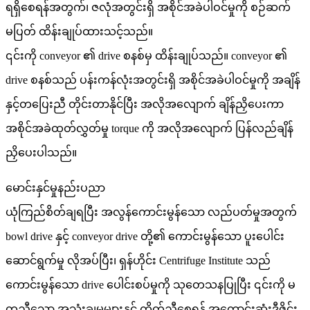
ရရှိစေရန်အတွက်၊ ဇလုံအတွင်းရှိ အစိုင်အခဲပါဝင်မှုကို စဉ်ဆက်
မပြတ် ထိန်းချုပ်ထားသင့်သည်။
၎င်းကို conveyor ၏ drive စနစ်မှ ထိန်းချုပ်သည်။ conveyor ၏
drive စနစ်သည် ပန်းကန်လုံးအတွင်းရှိ အစိုင်အခဲပါဝင်မှုကို အချိန်
နှင့်တပြေးညီ တိုင်းတာနိုင်ပြီး အလိုအလျောက် ချိန်ညှိပေးကာ
အစိုင်အခဲထုတ်လွှတ်မှု torque ကို အလိုအလျောက် ပြန်လည်ချိန်
ညှိပေးပါသည်။
မောင်းနှင်မှုနည်းပညာ
ယုံကြည်စိတ်ချရပြီး အလွန်ကောင်းမွန်သော လည်ပတ်မှုအတွက်
bowl drive နှင့် conveyor drive တို့၏ ကောင်းမွန်သော ပူးပေါင်း
ဆောင်ရွက်မှု လိုအပ်ပြီး၊ ရှန်ဟိုင်း Centrifuge Institute သည်
ကောင်းမွန်သော drive ပေါင်းစပ်မှုကို သုတေသနပြုပြီး ၎င်းကို မ
တူညီသော အသုံးချမှုများနှင့် ကိုက်ညီစေရန် အကောင်းဆုံးဒီဇိုင်း