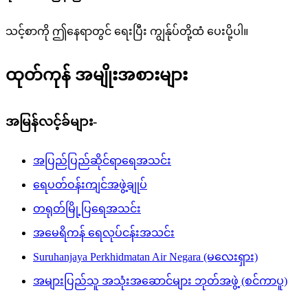
သင့်စာကို ဤနေရာတွင် ရေးပြီး ကျွန်ုပ်တို့ထံ ပေးပို့ပါ။
ထုတ်ကုန် အမျိုးအစားများ
အမြန်လင့်ခ်များ-
အပြည်ပြည်ဆိုင်ရာရေအသင်း
ရေပတ်ဝန်းကျင်အဖွဲ့ချုပ်
တရုတ်မြို့ပြရေအသင်း
အမေရိကန် ရေလုပ်ငန်းအသင်း
Suruhanjaya Perkhidmatan Air Negara (မလေးရှား)
အများပြည်သူ အသုံးအဆောင်များ ဘုတ်အဖွဲ့ (စင်ကာပူ)