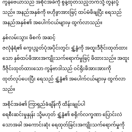
ကွန်ဗေယာသည် အစိုင်အခဲကို စွန့်ထုတ်သည့်ဘက်သို့ တွန်းပို့
သည်။ အနည်အနှစ်ကို ဗဟိုခွာအားဖြင့် ထပ်မံဖိချပြီး ရေသည်
အနည်အနှစ်၏ အပေါက်ငယ်များမှ ထွက်လာသည်။
နှစ်လမ်းသွား ဖိစက် အဆင့်
ဇလုံနံရံ၏ ကွေးညွှတ်ပုံအပိုင်းတွင်၊ ရွှံ့နွံကို အထူးဒီဇိုင်းထုတ်ထား
သော နှစ်ထပ်ဖိအားအကျိုးသက်ရောက်မှုဖြင့် ဖိထားသည်။ အထူး
ဒီဇိုင်းထုတ်ထားသော ကွန်ဗာဒါသည် ဝင်ရိုးဖိအားအားကို
ထုတ်လုပ်ပေးပြီး ရေသည် ရွှံ့နွံ၏ အပေါက်ငယ်များမှ ထွက်လာ
သည်။
အစိုင်အခဲ၏ ကြာရှည်ခံချိန်ကို ထိန်းချုပ်ပါ
ရေစီးဆင်းမှုနှုန်း သို့မဟုတ် ရွှံ့နွံ၏ စရိုက်လက္ခဏာ ပြောင်းလဲ
သောအခါ အကောင်းဆုံး ရေထုတ်ခြင်းအကျိုးသက်ရောက်မှုကို