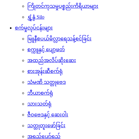
ကြိုတင်ကုသမှုပစ္စည်းကိရိယာများ
ရွှံ့နွံ Silo
စက်မှုလုပ်ငန်းများ
မြူနီစပယ်မိလ္လာရေသန့်စင်ခြင်း
စက္ကူနှင့် ပျော့ဖတ်
အထည်အလိပ်ဆိုးဆေး
စားအုန်းဆီစက်ရုံ
သံမဏိ သတ္တုဗေဒ
ဘီယာစက်ရုံ
သားသတ်ရုံ
ဇီဝဗေဒနှင့် ဆေးဝါး
သတ္တုတူးဖော်ခြင်း
အရည်ပျော်ရည်