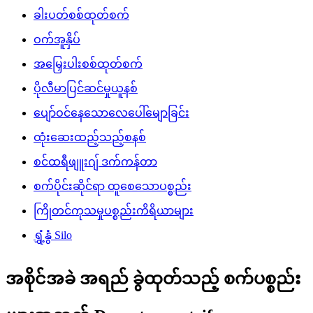
ခါးပတ်စစ်ထုတ်စက်
ဝက်အူနှိပ်
အမြှေးပါးစစ်ထုတ်စက်
ပိုလီမာပြင်ဆင်မှုယူနစ်
ပျော်ဝင်နေသောလေပေါ်မျောခြင်း
ထုံးဆေးထည့်သည့်စနစ်
စင်ထရီဖျူးဂျ် ဒက်ကန်တာ
စက်ပိုင်းဆိုင်ရာ ထူစေသောပစ္စည်း
ကြိုတင်ကုသမှုပစ္စည်းကိရိယာများ
ရွှံ့နွံ Silo
အစိုင်အခဲ အရည် ခွဲထုတ်သည့် စက်ပစ္စည်း