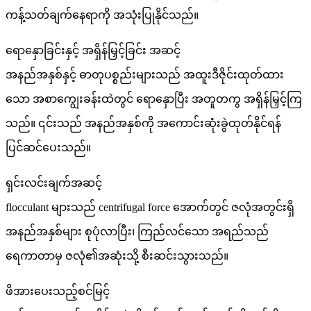
ကန့်သတ်ချက်နေရာကို အသုံးပြုနိုင်သည်။
ရောနှောခြင်းနှင့် အရှိန်မြှင့်ခြင်း အဆင့်
အနည်အနှစ်နှင့် ဓာတုပစ္စည်းများသည် အထူးဒီဇိုင်းထုတ်ထား
သော အစာကျွေးခန်းထဲတွင် ရောနှောပြီး အတူတကွ အရှိန်မြှင့်ကြ
သည်။ ၎င်းသည် အနည်အနှစ်ကို အကောင်းဆုံးခွဲထုတ်နိုင်ရန်
ပြင်ဆင်ပေးသည်။
ရှင်းလင်းချက်အဆင့်
flocculant များသည် centrifugal force အောက်တွင် ဇလုံအတွင်းရှိ
အနည်အနှစ်များ စုပုံလာပြီး၊ ကြည်လင်သော အရည်သည်
ရေကာတာမှ ဇလုံ၏အဆုံးသို့ စီးဆင်းသွားသည်။
ဖိအားပေးသည့်စင်မြင့်