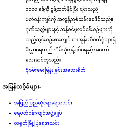
၁၀၀၀ ခန့်ကို စွန့်ထုတ်နိုင်ပြီး ၎င်းသည်
ပတ်ဝန်းကျင်ကို အလွန်ညစ်ညမ်းစေနိုင်သည်။
ဂုဏ်သတ္တိများနှင့် သန့်စင်မှုလုပ်ငန်းစဉ်များကို
ထည့်သွင်းစဉ်းစားလျှင် စားအုန်းဆီစက်ရုံများရှိ
မိလ္လာရေသည် အိမ်သုံးစွန့်ပစ်ရေနှင့် အတော်
လေးဆင်တူသည်။
စုံစမ်းမေးမြန်းခြင်း
အသေးစိတ်
အမြန်လင့်ခ်များ-
အပြည်ပြည်ဆိုင်ရာရေအသင်း
ရေပတ်ဝန်းကျင်အဖွဲ့ချုပ်
တရုတ်မြို့ပြရေအသင်း