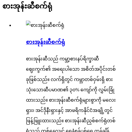
စားအုန်းဆီစက်ရုံ
စားအုန်းဆီစက်ရုံ
စားအုန်းဆီသည် ကမ္ဘာ့စားနပ်ရိက္ခာဆီ
ဈေးကွက်၏ အရေးပါသော အစိတ်အပိုင်းတစ်
ခုဖြစ်သည်။ လက်ရှိတွင် ကမ္ဘာတစ်ဝှမ်းရှိ စား
သုံးသောဆီပမာဏ၏ ၃၀% ကျော်ကို လွှမ်းခြုံ
ထားသည်။ စားအုန်းဆီစက်ရုံများစွာကို မလေး
ရှား၊ အင်ဒိုနီးရှားနှင့် အာဖရိကနိုင်ငံအချို့တွင်
ဖြန့်ဖြူးထားသည်။ စားအုန်းဆီညှစ်စက်ရုံတစ်
ရုံသည် တစ်နေ့လျှင် ရေနံစွန့်ပစ်ရေ တန်ချိန်