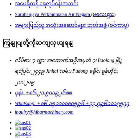
အမေရိကန် ရေလုပ်ငန်းအသင်း
Suruhanjaya Perkhidmatan Air Negara (မလေးရှား)
အများပြည်သူ အသုံးအဆောင်များ ဘုတ်အဖွဲ့ (စင်ကာပူ)
ကြှနျုပျတို့ကိုဆကျသှယျရနျ
လိပ်စာ: ၇ လွှာ၊ အဆောက်အဦအမှတ် ၇၊ Baolong မြို့
ရင်ပြင်၊ ၂၄၄၉ Jinhai လမ်း၊ Pudong ခရိုင်၊ ရှန်ဟိုင်း
၂၀၁၂၀၉
ဖုန်း: +၈၆-၂၁-၅၀၁၉၂၆၈၈
Whatsapp: +၈၆-၁၅၀၀၀၀၈၀၅၉၆ +၄၄-၇၉၆၁၀၁၇၅၃၃
inquiry@hibarmachinery.com