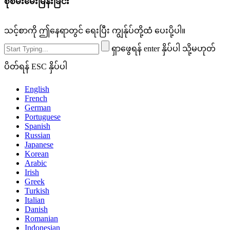
စုံစမ်းမေးမြန်းခြင်း
သင့်စာကို ဤနေရာတွင် ရေးပြီး ကျွန်ုပ်တို့ထံ ပေးပို့ပါ။
ရှာဖွေရန် enter နှိပ်ပါ သို့မဟုတ်
ပိတ်ရန် ESC နှိပ်ပါ
English
French
German
Portuguese
Spanish
Russian
Japanese
Korean
Arabic
Irish
Greek
Turkish
Italian
Danish
Romanian
Indonesian