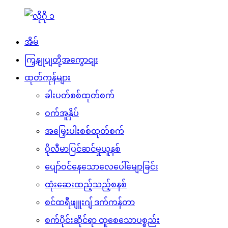
အိမ်
ကြှနျုပျတို့အကွောငျး
ထုတ်ကုန်များ
ခါးပတ်စစ်ထုတ်စက်
ဝက်အူနှိပ်
အမြှေးပါးစစ်ထုတ်စက်
ပိုလီမာပြင်ဆင်မှုယူနစ်
ပျော်ဝင်နေသောလေပေါ်မျောခြင်း
ထုံးဆေးထည့်သည့်စနစ်
စင်ထရီဖျူးဂျ် ဒက်ကန်တာ
စက်ပိုင်းဆိုင်ရာ ထူစေသောပစ္စည်း