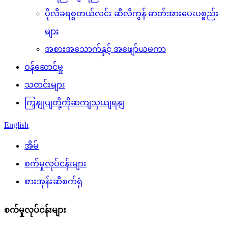
ပိုလီခရစ္စတယ်လင်း ဆီလီကွန် ဓာတ်အားပေးပစ္စည်း
များ
အစားအသောက်နှင့် အဖျော်ယမကာ
ဝန်ဆောင်မှု
သတင်းများ
ကြှနျုပျတို့ကိုဆကျသှယျရနျ
English
အိမ်
စက်မှုလုပ်ငန်းများ
စားအုန်းဆီစက်ရုံ
စက်မှုလုပ်ငန်းများ