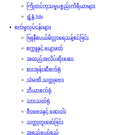
ကြိုတင်ကုသမှုပစ္စည်းကိရိယာများ
ရွှံ့နွံ Silo
စက်မှုလုပ်ငန်းများ
မြူနီစပယ်မိလ္လာရေသန့်စင်ခြင်း
စက္ကူနှင့် ပျော့ဖတ်
အထည်အလိပ်ဆိုးဆေး
စားအုန်းဆီစက်ရုံ
သံမဏိ သတ္တုဗေဒ
ဘီယာစက်ရုံ
သားသတ်ရုံ
ဇီဝဗေဒနှင့် ဆေးဝါး
သတ္တုတူးဖော်ခြင်း
အရည်ပျော်ရည်