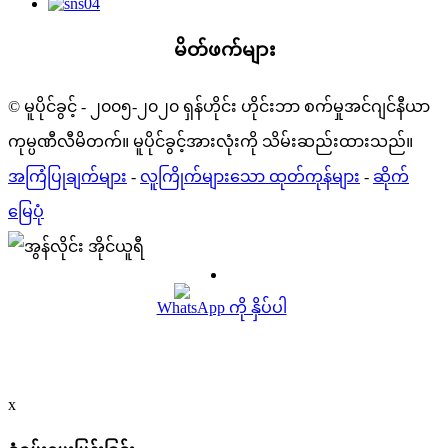
မိတ်ဖက်များ
© မူပိုင်ခွင့် - ၂၀၀၅-၂၀၂၀ ရှန်ဟိုင်း ဟိုင်းဘာ စက်မှုအင်ဂျင်နီယာ
ကုမ္ပဏီလီမိတက်။ မူပိုင်ခွင့်အားလုံးကို သိမ်းဆည်းထားသည်။
အကြံပြုချက်များ
-
လူကြိုက်များသော ထုတ်ကုန်များ
-
ဆိုက်
မြေပုံ
WhatsApp ကို နှိပ်ပါ
x