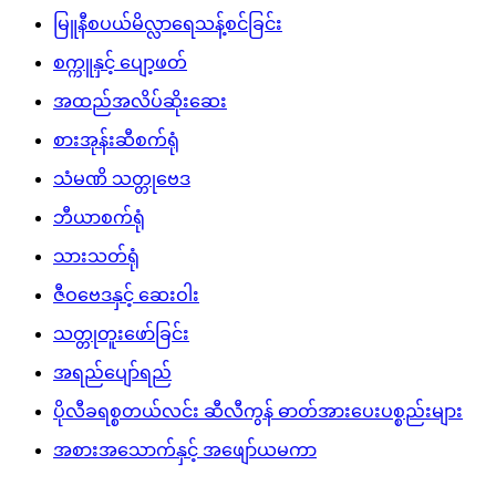
မြူနီစပယ်မိလ္လာရေသန့်စင်ခြင်း
စက္ကူနှင့် ပျော့ဖတ်
အထည်အလိပ်ဆိုးဆေး
စားအုန်းဆီစက်ရုံ
သံမဏိ သတ္တုဗေဒ
ဘီယာစက်ရုံ
သားသတ်ရုံ
ဇီဝဗေဒနှင့် ဆေးဝါး
သတ္တုတူးဖော်ခြင်း
အရည်ပျော်ရည်
ပိုလီခရစ္စတယ်လင်း ဆီလီကွန် ဓာတ်အားပေးပစ္စည်းများ
အစားအသောက်နှင့် အဖျော်ယမကာ