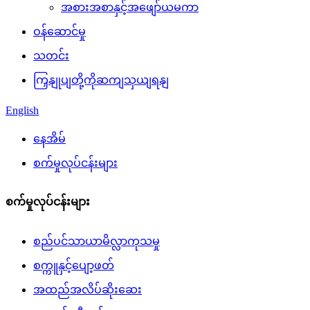
အစားအစာနှင့်အဖျော်ယမကာ
ဝန်ဆောင်မှု
သတင်း
ကြှနျုပျတို့ကိုဆကျသှယျရနျ
English
နေအိမ်
စက်မှုလုပ်ငန်းများ
စက်မှုလုပ်ငန်းများ
စည်ပင်သာယာမိလ္လာကုသမှု
စက္ကူနှင့်ပျော့ဖတ်
အထည်အလိပ်ဆိုးဆေး