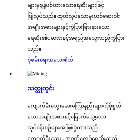
များမှစွန့်ပစ်ထားသောရေဆိုးများဖြင့်
ပြုလုပ်သည်။ ထုတ်လုပ်သောမူးယစ်ဆေးဝါး
အမျိုးအစားများနှင့်ကွဲပြားခြားနားသော
ရေဆိုး၏ပမာဏနှင့်အရည်အသွေးသည်ကွဲပြား
သည်။
စုံစမ်းရေး
အသေးစိတ်
သတ္တုတွင်း
ကျောက်မီးသွေးဆေးကြောနည်းများကိုစိုစွတ်
သောအမျိုးအစားနှင့်ခြောက်သွေ့သော
လုပ်ငန်းစဉ်များအဖြစ်ခွဲထားသည်
ကျောက်မီးသွေး - အဝတ်လျှော်ရေဆိုးသည်