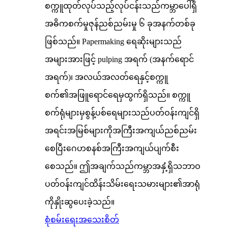
စက္ကူထုတ်လုပ်သည့်လုပ်ငန်းသည်ကမ္ဘာပေါ်ရှိ
အဓိကစက်မှုဇုန်ညစ်ညမ်းမှု ၆ ခုအနက်တစ်ခု
ဖြစ်သည်။ Papermaking ရေဆိုးများသည်
အများအားဖြင့် pulping အရက် (အနက်ရောင်
အရက်)၊ အလယ်အလတ်ရေနှင့်စက္ကူ
စက်၏အဖြူရောင်ရေမှထွက်ရှိသည်။ စက္ကူ
စက်ရုံများမှစွန့်ပစ်ရေများသည်ပတ်ဝန်းကျင်ရှိ
အရင်းအမြစ်များကိုအကြီးအကျယ်ညစ်ညမ်း
စေပြီးဂေဟစနစ်အကြီးအကျယ်ပျက်စီး
စေသည်။ ဤအချက်သည်ကမ္ဘာအနှံ့ရှိသဘာဝ
ပတ်ဝန်းကျင်ထိန်းသိမ်းရေးသမားများ၏အာရုံ
ကိုနှိုးဆွပေးခဲ့သည်။
စုံစမ်းရေး
အသေးစိတ်