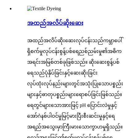
အထည်အလိပ်ဆိုးဆေး
အထည်အလိပ်ဆိုးဆေးလုပ်ငန်းသည်ကမ္ဘာပေါ်
ရှိစက်မှုလုပ်ငန်းစွန့်ပစ်ရေညစ်ညမ်းမှု၏အဓိက
အရင်းအမြစ်တစ်ခုဖြစ်သည်။ ဆိုးဆေးစွန့်ပစ်
ရေသည်ပုံနှိပ်ခြင်းနှင့်ဆေးဆိုးခြင်း
လုပ်ထုံးလုပ်နည်းများတွင်အသုံးပြုသောပစ္စည်း
များနှင့်ဓာတုပစ္စည်းများရောစပ်ခြင်းဖြစ်သည်။
ရေတွင်များသောအားဖြင့် pH ပြောင်းလဲမှုနှင့်
အော်ဂဲနစ်ပါဝင်မှုမြင့်မားပြီးစီးဆင်းမှုနှင့်ရေ
အရည်အသွေးမှာကြီးမားသောကွာဟမှုရှိသည်။
ရလဒ်အနေဖြင့်ဤစက်မှုလုပ်ငန်းစွန့်ပစ်ရေ