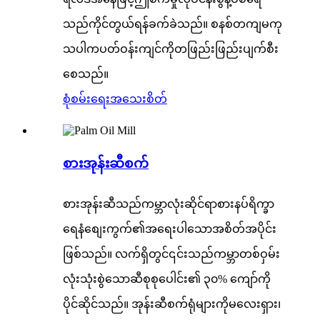
သည်ကိုင်တွယ်ရန်ခက်ခဲသည်။ စနစ်တကျမကု
သပါကပတ်ဝန်းကျင်ကိုတဖြည်းဖြည်းပျက်စီး
စေသည်။
စုံစမ်းရေး
အသေးစိတ်
စားအုန်းဆီစက်
စားအုန်းဆီသည်ကမ္ဘာလုံးဆိုင်ရာစားနပ်ရိက္ခာ
ရေနံစျေးကွက်၏အရေးပါသောအစိတ်အပိုင်း
ဖြစ်သည်။ လက်ရှိတွင်၎င်းသည်ကမ္ဘာတစ်ဝှမ်း
လုံးသုံးစွဲသောဆီစုစုပေါင်း၏ ၃၀% ကျော်ကို
ပိုင်ဆိုင်သည်။ အုန်းဆီစက်ရုံများကိုမလေးရှား၊