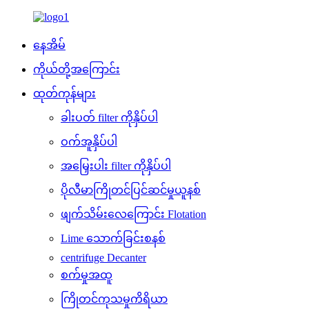
နေအိမ်
ကိုယ်တို့အကြောင်း
ထုတ်ကုန်များ
ခါးပတ် filter ကိုနှိပ်ပါ
ဝက်အူနှိပ်ပါ
အမြှေးပါး filter ကိုနှိပ်ပါ
ပိုလီမာကြိုတင်ပြင်ဆင်မှုယူနစ်
ဖျက်သိမ်းလေကြောင်း Flotation
Lime သောက်ခြင်းစနစ်
centrifuge Decanter
စက်မှုအထူ
ကြိုတင်ကုသမှုကိရိယာ