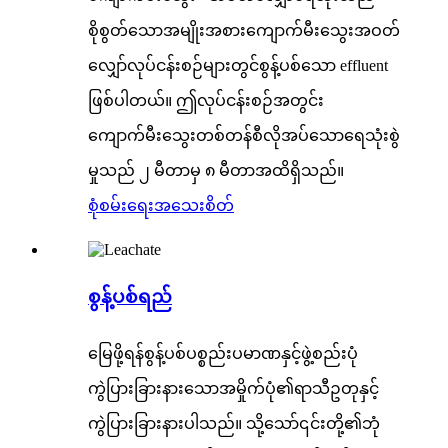
စိုစွတ်သောအမျိုးအစားကျောက်မီးသွေးအဝတ်
လျှော်လုပ်ငန်းစဉ်များတွင်စွန့်ပစ်သော effluent
ဖြစ်ပါတယ်။ ဤလုပ်ငန်းစဉ်အတွင်း
ကျောက်မီးသွေးတစ်တန်စီလိုအပ်သောရေသုံးစွဲ
မှုသည် ၂ မီတာမှ ၈ မီတာအထိရှိသည်။
စုံစမ်းရေး
အသေးစိတ်
စွန့်ပစ်ရည်
မြေဖို့ရန်စွန့်ပစ်ပစ္စည်းပမာဏနှင့်ဖွဲ့စည်းပုံ
ကွဲပြားခြားနားသောအမှိုက်ပုံ၏ရာသီဥတုနှင့်
ကွဲပြားခြားနားပါသည်။ သို့သော်၎င်းတို့၏ဘုံ