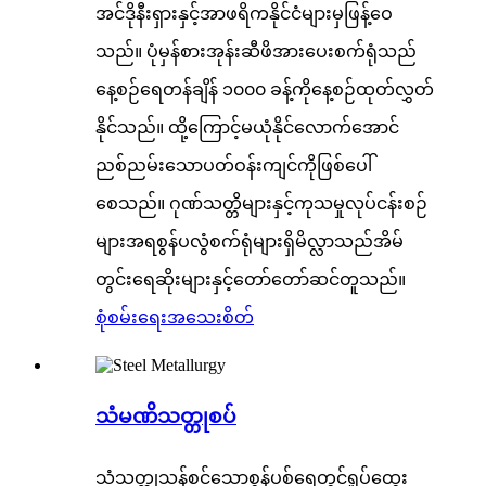
အင်ဒိုနီးရှားနှင့်အာဖရိကနိုင်ငံများမှဖြန့်ဝေ
သည်။ ပုံမှန်စားအုန်းဆီဖိအားပေးစက်ရုံသည်
နေ့စဉ်ရေတန်ချိန် ၁၀၀၀ ခန့်ကိုနေ့စဉ်ထုတ်လွှတ်
နိုင်သည်။ ထို့ကြောင့်မယုံနိုင်လောက်အောင်
ညစ်ညမ်းသောပတ်ဝန်းကျင်ကိုဖြစ်ပေါ်
စေသည်။ ဂုဏ်သတ္တိများနှင့်ကုသမှုလုပ်ငန်းစဉ်
များအရစွန်ပလွံစက်ရုံများရှိမိလ္လာသည်အိမ်
တွင်းရေဆိုးများနှင့်တော်တော်ဆင်တူသည်။
စုံစမ်းရေး
အသေးစိတ်
သံမဏိသတ္တုစပ်
သံသတ္တုသန့်စင်သောစွန့်ပစ်ရေတွင်ရှုပ်ထွေး