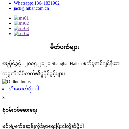
Whatsapp: 13641831902
jack@hibar.com.cn
မိတ်ဖက်များ
©မူပိုင်ခွင့် - ၂၀၀၅-၂၀၂၀ Shanghai Haibar စက်မှုအင်ဂျင်နီယာ
ကုမ္ပဏီလီမိတက်၏မူပိုင်ခွင့်များ။
အီးမေးလ်ပို။ ပါ
x
စုံစမ်းစစ်ဆေးရေး
မင်းရဲ့မက်ဆေ့ခ်ျကိုဒီမှာရေးပြီးငါတို့ဆီပို့ပါ