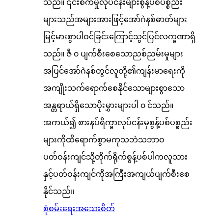
သည်။ ၎င်းစက်မှုလုပ်ငန်းများစွန့်ပစ်ပစ္စည်း
များသည်အများအားဖြင့်အော်ဂဲနစ်ဓာတ်များ
မြင့်မားစွာပါဝင်ခြင်းကြောင့်သွင်ပြင်လက္ခဏာရှိ
သည်။ ဇီ ၀ ပျက်စီးစေသောညစ်ညမ်းမှုများ
အပြင်အော်ဂဲနစ်တွင်လူတို့၏ကျန်းမာရေးကို
အကျိုးသက်ရောက်စေနိုင်သောများစွာသော
အန္တရာယ်ရှိသောပိုးမွှားများပါ ၀ င်သည်။
အကယ်၍ စားနပ်ရိက္ခာလုပ်ငန်းမှစွန့်ပစ်ပစ္စည်း
များကိုထိရောက်စွာမကုသဘဲသဘာဝ
ပတ်ဝန်းကျင်သို့တိုက်ရိုက်စွန့်ပစ်ပါကလူသား
နှင့်ပတ်ဝန်းကျင်ကိုအကြီးအကျယ်ပျက်စီးစေ
နိုင်သည်။
စုံစမ်းရေး
အသေးစိတ်