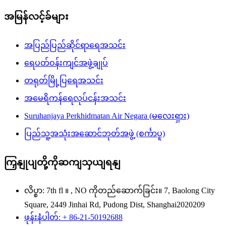
အမြန်လင့်ခ်များ
အပြည်ပြည်ဆိုင်ရာရေအသင်း
ရေပတ်ဝန်းကျင်အဖွဲ့ချုပ်
တရုတ်မြို့ပြရေအသင်း
အမေရိကန်ရေလုပ်ငန်းအသင်း
Suruhanjaya Perkhidmatan Air Negara (မလေးရှား)
ပြည်သူ့အသုံးအဆောင်ဘုတ်အဖွဲ့ (စင်္ကာပူ)
ကြှနျုပျတို့ကိုဆကျသှယျရနျ
လိပ္စာ: 7th fl ။ , NO ကိုတည်ဆောက်ခြင်း။ 7, Baolong City
Square, 2449 Jinhai Rd, Pudong Dist, Shanghai2020209
ဖုန်းနံပါတ်: + 86-21-50192688