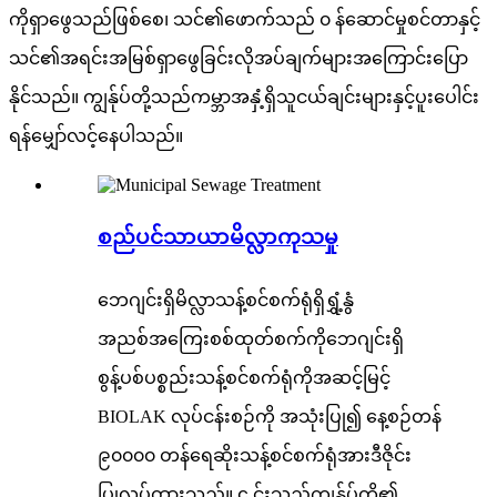
ကိုရှာဖွေသည်ဖြစ်စေ၊ သင်၏ဖောက်သည် ၀ န်ဆောင်မှုစင်တာနှင့်
သင်၏အရင်းအမြစ်ရှာဖွေခြင်းလိုအပ်ချက်များအကြောင်းပြော
နိုင်သည်။ ကျွန်ုပ်တို့သည်ကမ္ဘာအနှံ့ရှိသူငယ်ချင်းများနှင့်ပူးပေါင်း
ရန်မျှော်လင့်နေပါသည်။
စည်ပင်သာယာမိလ္လာကုသမှု
ဘေဂျင်းရှိမိလ္လာသန့်စင်စက်ရုံရှိရွှံ့နွံ
အညစ်အကြေးစစ်ထုတ်စက်ကိုဘေဂျင်းရှိ
စွန့်ပစ်ပစ္စည်းသန့်စင်စက်ရုံကိုအဆင့်မြင့်
BIOLAK လုပ်ငန်းစဉ်ကို အသုံးပြု၍ နေ့စဉ်တန်
၉၀၀၀၀ တန်ရေဆိုးသန့်စင်စက်ရုံအားဒီဇိုင်း
ပြုလုပ်ထားသည်။ ၄ င်းသည်ကျွန်ုပ်တို့၏