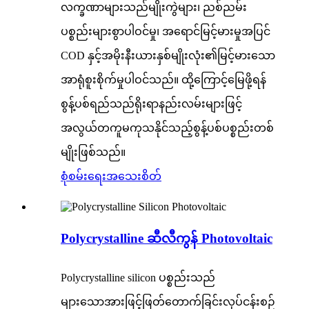
လက္ခဏာများသည်မျိုးကွဲများ၊ ညစ်ညမ်း
ပစ္စည်းများစွာပါဝင်မှု၊ အရောင်မြင့်မားမှုအပြင်
COD နှင့်အမိုးနီးယားနှစ်မျိုးလုံး၏မြင့်မားသော
အာရုံစူးစိုက်မှုပါဝင်သည်။ ထို့ကြောင့်မြေဖို့ရန်
စွန့်ပစ်ရည်သည်ရိုးရာနည်းလမ်းများဖြင့်
အလွယ်တကူမကုသနိုင်သည့်စွန့်ပစ်ပစ္စည်းတစ်
မျိုးဖြစ်သည်။
စုံစမ်းရေး
အသေးစိတ်
Polycrystalline ဆီလီကွန် Photovoltaic
Polycrystalline silicon ပစ္စည်းသည်
များသောအားဖြင့်ဖြတ်တောက်ခြင်းလုပ်ငန်းစဉ်