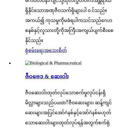
မကပတ်ဝန်းကျင်သို့ထုတ်လွှတ်ပါကအန္တရာယ်
ရှိနိုင်သောအဏုဇီဝသက်ရှိများပါ ၀ င်သည်။
အကယ်၍ ကုသမှုကိုမခံရပါကသင်သည်ဂေဟ
စနစ်နှင့်လူသားတို့ကိုအကြီးအကျယ်ပျက်စီးစေ
နိုင်သည်။
စုံစမ်းရေး
အသေးစိတ်
ဇီဝဗေဒ & ဆေးဝါး
ဇီဝဆေးဝါးထုတ်လုပ်သောစက်မှုလုပ်ငန်းရှိ
မိလ္လာများသည်ပantibိဇီဝဆေးများ၊ ဆန့်ကျင်
ဆေးများအပြင်အော်ဂဲနစ်နှင့်အော်ဂဲနစ်မဟုတ်
သောဆေးဝါးများထုတ်လုပ်ရန်အတွက်စက်ရုံ