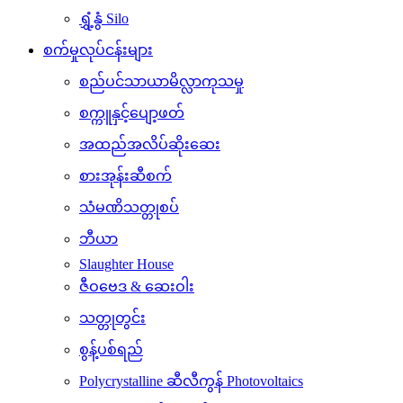
ရွှံ့နွံ Silo
စက်မှုလုပ်ငန်းများ
စည်ပင်သာယာမိလ္လာကုသမှု
စက္ကူနှင့်ပျော့ဖတ်
အထည်အလိပ်ဆိုးဆေး
စားအုန်းဆီစက်
သံမဏိသတ္တုစပ်
ဘီယာ
Slaughter House
ဇီဝဗေဒ & ဆေးဝါး
သတ္တုတွင်း
စွန့်ပစ်ရည်
Polycrystalline ဆီလီကွန် Photovoltaics