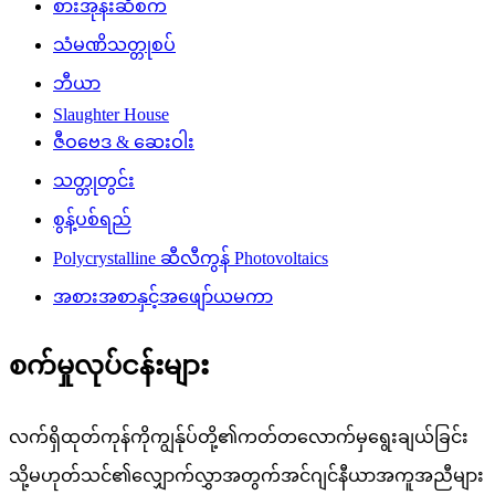
စားအုန်းဆီစက်
သံမဏိသတ္တုစပ်
ဘီယာ
Slaughter House
ဇီဝဗေဒ & ဆေးဝါး
သတ္တုတွင်း
စွန့်ပစ်ရည်
Polycrystalline ဆီလီကွန် Photovoltaics
အစားအစာနှင့်အဖျော်ယမကာ
စက်မှုလုပ်ငန်းများ
လက်ရှိထုတ်ကုန်ကိုကျွန်ုပ်တို့၏ကတ်တလောက်မှရွေးချယ်ခြင်း
သို့မဟုတ်သင်၏လျှောက်လွှာအတွက်အင်ဂျင်နီယာအကူအညီများ