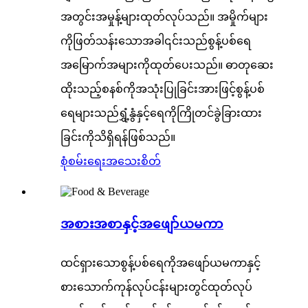
အတွင်းအမှုန့်များထုတ်လုပ်သည်။ အမှိုက်များ
ကိုဖြတ်သန်းသောအခါ၎င်းသည်စွန့်ပစ်ရေ
အမြောက်အများကိုထုတ်ပေးသည်။ ဓာတုဆေး
ထိုးသည့်စနစ်ကိုအသုံးပြုခြင်းအားဖြင့်စွန့်ပစ်
ရေများသည်ရွှံ့နွံနှင့်ရေကိုကြိုတင်ခွဲခြားထား
ခြင်းကိုသိရှိရန်ဖြစ်သည်။
စုံစမ်းရေး
အသေးစိတ်
အစားအစာနှင့်အဖျော်ယမကာ
ထင်ရှားသောစွန့်ပစ်ရေကိုအဖျော်ယမကာနှင့်
စားသောက်ကုန်လုပ်ငန်းများတွင်ထုတ်လုပ်