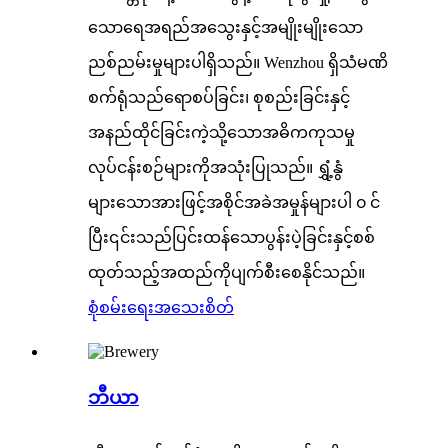
သောရေအရည်အသွေးနှင့်အမျိုးမျိုးသော
ညစ်ညမ်းမှုများပါရှိသည်။ Wenzhou ရှိသံမဏိ
စက်ရုံသည်ရောစပ်ခြင်း၊ စုစည်းခြင်းနှင့်
အနည်ထိုင်ခြင်းကဲ့သို့သောအဓိကကုသမှု
လုပ်ငန်းစဉ်များကိုအသုံးပြုသည်။ ရွှံ့နွံ
များသောအားဖြင့်အစိုင်အခဲအမှုန်များပါ ၀ င်
ပြီး၎င်းသည်ပြင်းထန်သောပွန်းပဲ့ခြင်းနှင့်စစ်
ထုတ်သည့်အထည်ကိုပျက်စီးစေနိုင်သည်။
စုံစမ်းရေး
အသေးစိတ်
ဘီယာ