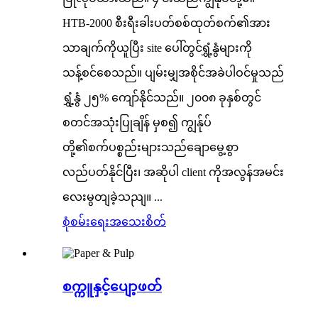
HTB-2000 စီးရီးခါးပတ်စစ်ထုတ်စက်၏အား
သာချက်ကိုယူပြီး site ပေါ်တွင်ရွှံ့နွံများကို
သန့်စင်စေသည်။ ပျမ်းမျှအစိုင်အခဲပါဝင်မှုသည်
ရွှံ့နွံ ၂၅% ကျော်နိုင်သည်။ ၂၀၀၈ ခုနှစ်တွင်
စတင်အသုံးပြုချိန် မှစ၍ ကျွန်ုပ်
တို့၏စက်ပစ္စည်းများသည်ချောမွေ့စွာ
လည်ပတ်နိုင်ပြီး၊ အဆိုပါ client ကိုအလွန်အမင်း
လေးမွတျခဲ့သညျ။ ...
စုံစမ်းရေး
အသေးစိတ်
စက္ကူနှင့်ပျော့ဖတ်