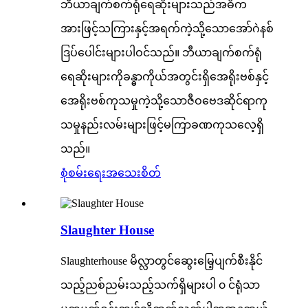
ဘီယာချက်စက်ရုံရေဆိုးများသည်အဓိက
အားဖြင့်သကြားနှင့်အရက်ကဲ့သို့သောအော်ဂဲနစ်
ဒြပ်ပေါင်းများပါဝင်သည်။ ဘီယာချက်စက်ရုံ
ရေဆိုးများကိုခန္ဓာကိုယ်အတွင်းရှိအေရိုးဗစ်နှင့်
အေရိုးဗစ်ကုသမှုကဲ့သို့သောဇီဝဗေဒဆိုင်ရာကု
သမှုနည်းလမ်းများဖြင့်မကြာခဏကုသလေ့ရှိ
သည်။
စုံစမ်းရေး
အသေးစိတ်
Slaughter House
Slaughterhouse မိလ္လာတွင်ဆွေးမြေ့ပျက်စီးနိုင်
သည့်ညစ်ညမ်းသည့်သက်ရှိများပါ ၀ င်ရုံသာ